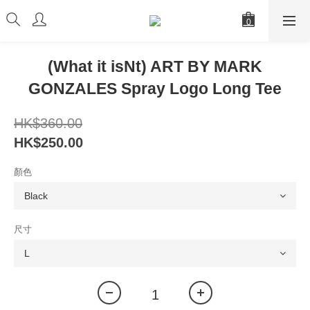
(What it isNt) ART BY MARK
GONZALES Spray Logo Long Tee
HK$360.00
HK$250.00
顏色
尺寸