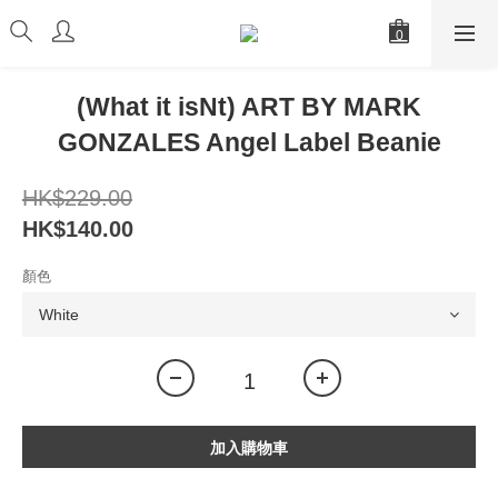
(What it isNt) ART BY MARK
GONZALES Angel Label Beanie
HK$229.00
HK$140.00
顏色
加入購物車