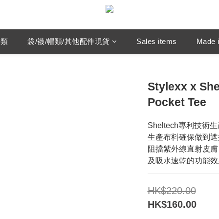
鞋類
袋/襪/帽類/其他配件現貨
Sales items
Made i
Stylexx x Sh
Pocket Tee
Sheltech專利技術
生產布料確保做到遮
阻擋紫外線直射皮膚
及吸水速乾的功能效
HK$220.00
HK$160.00