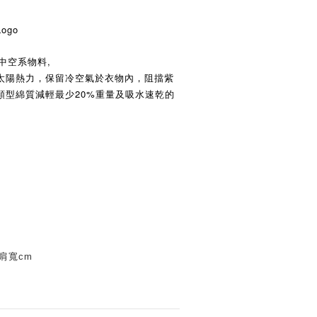
ogo
產中空系物料,
太陽熱力，保留冷空氣於衣物內，阻擋紫
類型綿質減輕最少20%重量及吸水速乾的
*肩寬cm