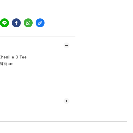
henille 3 Tee
*肩寬cm